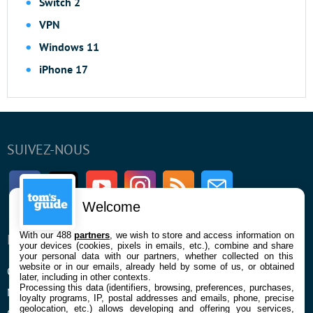
Switch 2
VPN
Windows 11
iPhone 17
SUIVEZ-NOUS
Facebook
Twitter
Youtube
Instagram
RSS
Newsletter
Welcome
With our 488
partners
, we wish to store and access information on
ENTREPRISE
À PROPOS
your devices (cookies, pixels in emails, etc.), combine and share
your personal data with our partners, whether collected on this
website or in our emails, already held by some of us, or obtained
Qui sommes nous
La rédaction
later, including in other contexts.
Processing this data (identifiers, browsing, preferences, purchases,
Mentions légales et CGU
Contact
loyalty programs, IP, postal addresses and emails, phone, precise
geolocation, etc.) allows developing and offering you services,