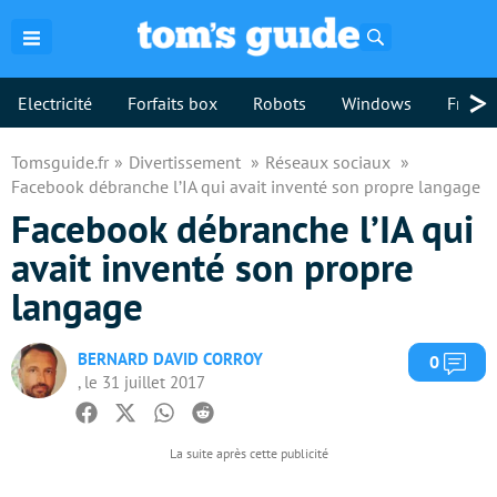
Rechercher
>
Electricité
Forfaits box
Robots
Windows
Freebo
Tomsguide.fr
Divertissement
Réseaux sociaux
Facebook débranche l’IA qui avait inventé son propre langage
Facebook débranche l’IA qui
avait inventé son propre
langage
BERNARD DAVID CORROY
Com
0
, le 31 juillet 2017
Facebook
Twitter
Whatsapp
Reddit