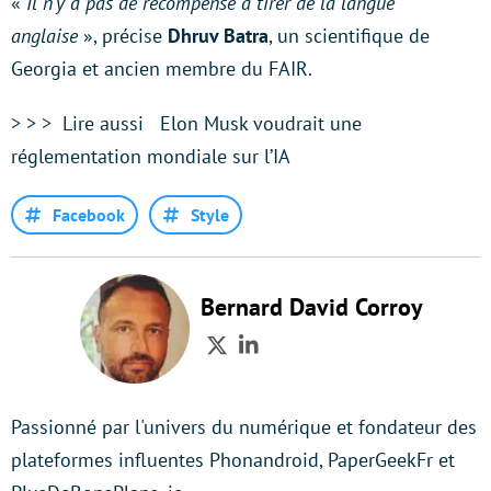
«
Il n’y a pas de récompense à tirer de la langue
anglaise
», précise
Dhruv Batra
, un scientifique de
Georgia et ancien membre du FAIR.
> > > Lire aussi Elon Musk voudrait une
réglementation mondiale sur l’IA
Facebook
Style
Bernard David Corroy
Twitter
LinkedIn
Passionné par l'univers du numérique et fondateur des
plateformes influentes Phonandroid, PaperGeekFr et