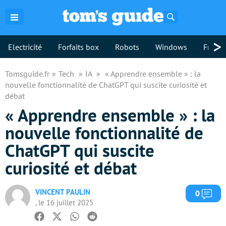
Rechercher
>
Electricité
Forfaits box
Robots
Windows
Freebo
Tomsguide.fr
Tech
IA
« Apprendre ensemble » : la
nouvelle fonctionnalité de ChatGPT qui suscite curiosité et
débat
« Apprendre ensemble » : la
nouvelle fonctionnalité de
ChatGPT qui suscite
curiosité et débat
VINCENT PAULIN
Com
0
, le 16 juillet 2025
Facebook
Twitter
Whatsapp
Reddit