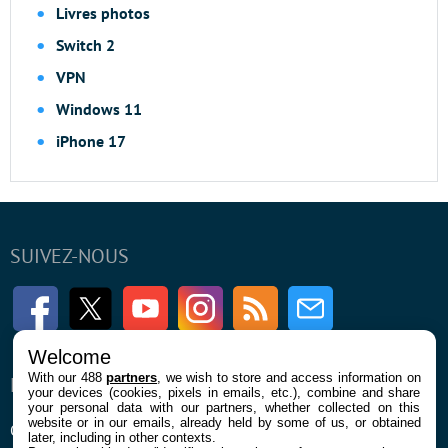
Livres photos
Switch 2
VPN
Windows 11
iPhone 17
SUIVEZ-NOUS
Facebook
Twitter
Youtube
Instagram
RSS
Newsletter
Welcome
With our 488
partners
, we wish to store and access information on
ENTREPRISE
À PROPOS
your devices (cookies, pixels in emails, etc.), combine and share
your personal data with our partners, whether collected on this
website or in our emails, already held by some of us, or obtained
Qui sommes nous
La rédaction
later, including in other contexts.