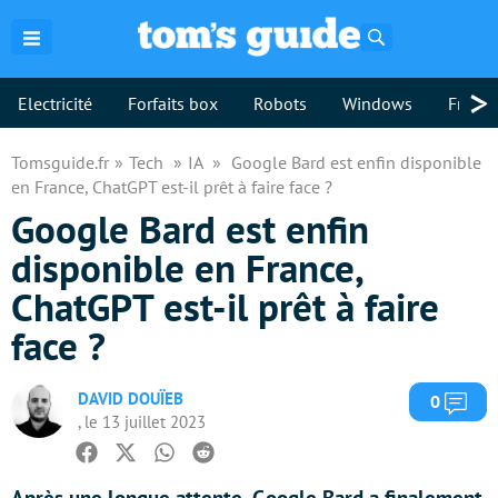
Rechercher
>
Electricité
Forfaits box
Robots
Windows
Freebo
Tomsguide.fr
Tech
IA
Google Bard est enfin disponible
en France, ChatGPT est-il prêt à faire face ?
Google Bard est enfin
disponible en France,
ChatGPT est-il prêt à faire
face ?
DAVID DOUÏEB
Com
0
, le 13 juillet 2023
Facebook
Twitter
Whatsapp
Reddit