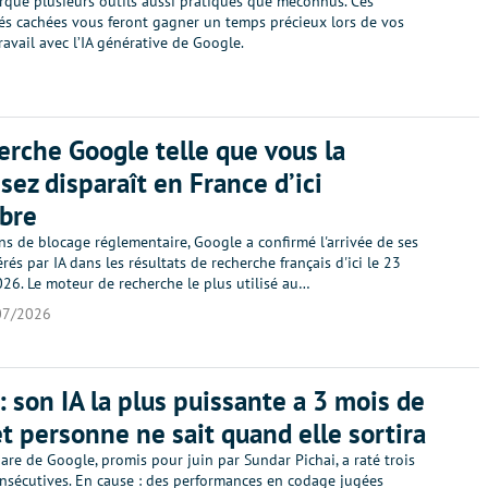
que plusieurs outils aussi pratiques que méconnus. Ces
tés cachées vous feront gagner un temps précieux lors de vos
ravail avec l’IA générative de Google.
erche Google telle que vous la
sez disparaît en France d’ici
bre
s de blocage réglementaire, Google a confirmé l'arrivée de ses
és par IA dans les résultats de recherche français d'ici le 23
26. Le moteur de recherche le plus utilisé au…
07/2026
: son IA la plus puissante a 3 mois de
et personne ne sait quand elle sortira
re de Google, promis pour juin par Sundar Pichai, a raté trois
nsécutives. En cause : des performances en codage jugées