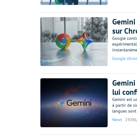
Gemini 
sur Ch
Google conti
expérimentale
instantanéme
Google chro
Gemini 
lui con
Gemini est un
à partir de s
langues sont 
News
19/06