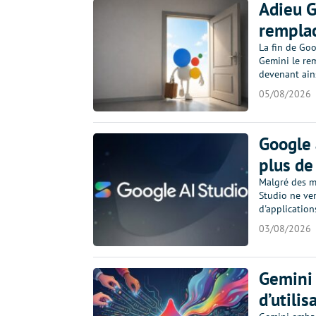
Adieu G
remplac
La fin de Go
Gemini le rem
devenant ains
05/08/2026
Google 
plus d
Malgré des mi
Studio ne ver
d'application
03/08/2026
Gemini 
d’utili