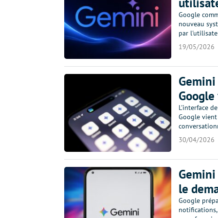
utilisat
Google comme
nouveau syst
par l'utilisate
19/05/2026
Gemini 
Google 
L'interface d
Google vient 
conversationn
30/04/2026
Gemini 
le dem
Google prépar
notifications