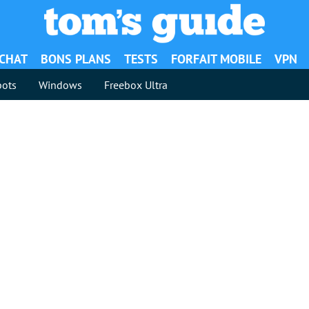
ACHAT
BONS PLANS
TESTS
FORFAIT MOBILE
VPN
ots
Windows
Freebox Ultra