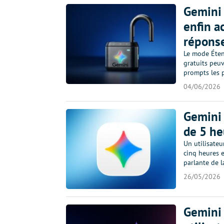
Gemini 
enfin a
répons
Le mode Éten
gratuits peuv
prompts les p
04/06/2026
Gemini 
de 5 he
Un utilisate
cinq heures 
parlante de l
26/05/2026
Gemini 