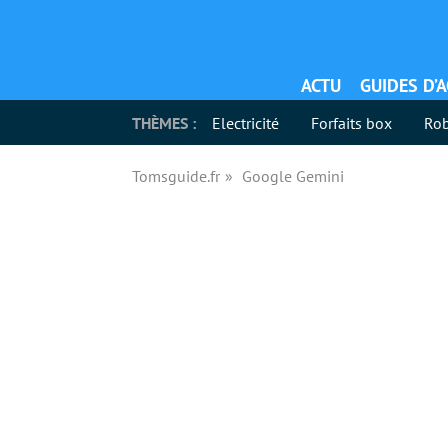
ACTU
GUIDES D’
THÈMES :
Electricité
Forfaits box
Rob
Tomsguide.fr
Google Gemini