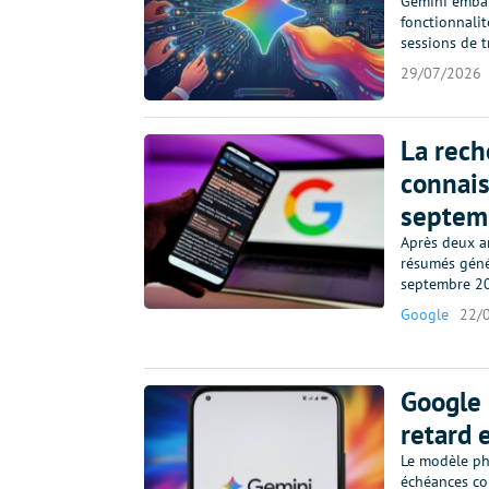
Gemini embar
fonctionnali
sessions de t
29/07/2026
La rech
connais
septem
Après deux an
résumés génér
septembre 20
Google
22/
Google 
retard 
Le modèle pha
échéances co