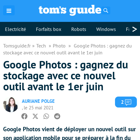
Rechercher
>
Electricité
Forfaits box
Robots
Windows
Freebo
Tomsguide.fr
Tech
Photo
Google Photos : gagnez du
stockage avec ce nouvel outil avant le 1er juin
Google Photos : gagnez du
stockage avec ce nouvel
outil avant le 1er juin
AURIANE POLGE
Com
2
, le 25 mai 2021
Facebook
Twitter
Whatsapp
Reddit
Google Photos vient de déployer un nouvel outil sur
son application mobile pour se préparer à la fin du