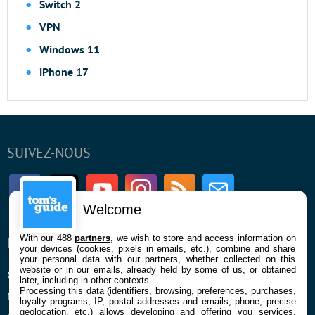
Switch 2
VPN
Windows 11
iPhone 17
SUIVEZ-NOUS
Facebook
Twitter
Youtube
Instagram
RSS
Newsletter
Welcome
With our 488
partners
, we wish to store and access information on
ENTREPRISE
À PROPOS
your devices (cookies, pixels in emails, etc.), combine and share
your personal data with our partners, whether collected on this
website or in our emails, already held by some of us, or obtained
Qui sommes nous
La rédaction
later, including in other contexts.
Processing this data (identifiers, browsing, preferences, purchases,
Mentions légales et CGU
Contact
loyalty programs, IP, postal addresses and emails, phone, precise
geolocation, etc.) allows developing and offering you services,