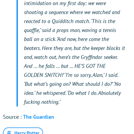
intimidation on my first day: we were
shooting a sequence where we watched and
reacted to a Quidditch match. ‘This is the
quaffle,’ said a props man, waving a tennis
ball on a stick. ‘And now, here come the
beaters. Here they are, but the keeper blocks it
and, watch out, here’s the Gryffindor seeker.
And … he falls … but … HE’S GOT THE
GOLDEN SNITCH!’ ‘I’m so sorry, Alan,’ I said.
‘But what’s going on? What should I do?’ ‘No
idea.’ he whispered. ‘Do what I do. Absolutely
fucking nothing.’
Source :
The Guardian
Harry Potter