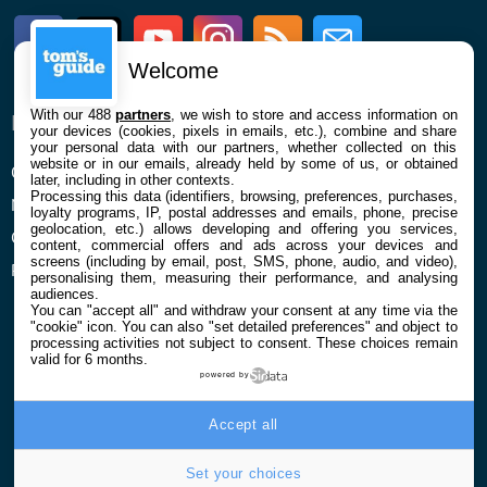
Facebook
Twitter
Youtube
Instagram
RSS
Newsletter
Welcome
With our 488
partners
, we wish to store and access information on
ENTREPRISE
À PROPOS
your devices (cookies, pixels in emails, etc.), combine and share
your personal data with our partners, whether collected on this
website or in our emails, already held by some of us, or obtained
Qui sommes nous
La rédaction
later, including in other contexts.
Processing this data (identifiers, browsing, preferences, purchases,
Mentions légales et CGU
Contact
loyalty programs, IP, postal addresses and emails, phone, precise
geolocation, etc.) allows developing and offering you services,
Confidentialité et Cookies
content, commercial offers and ads across your devices and
screens (including by email, post, SMS, phone, audio, and video),
Préférences cookies
personalising them, measuring their performance, and analysing
audiences.
You can "accept all" and withdraw your consent at any time via the
"cookie" icon
. You can also "set detailed preferences" and object to
processing activities not subject to consent. These choices remain
valid for 6 months.
powered by
© 2026 Galaxie Media Tous droits réservés
Accept all
Set your choices