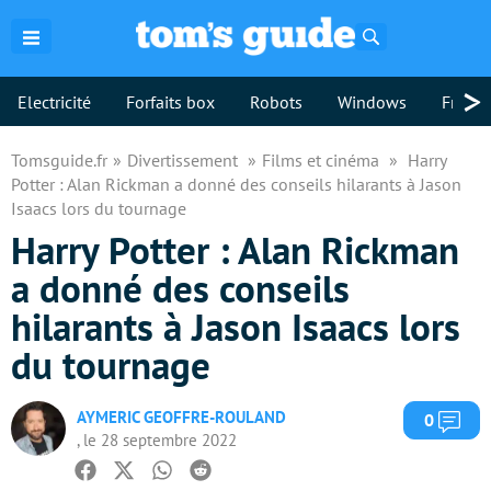
Rechercher
>
Electricité
Forfaits box
Robots
Windows
Freebo
Tomsguide.fr
Divertissement
Films et cinéma
Harry
Potter : Alan Rickman a donné des conseils hilarants à Jason
Isaacs lors du tournage
Harry Potter : Alan Rickman
a donné des conseils
hilarants à Jason Isaacs lors
du tournage
AYMERIC GEOFFRE-ROULAND
Com
0
, le 28 septembre 2022
Facebook
Twitter
Whatsapp
Reddit