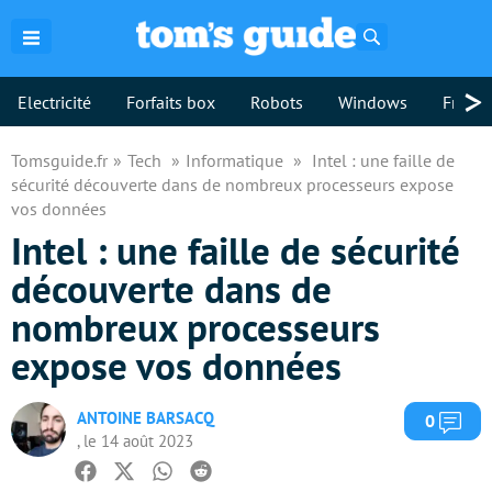
Rechercher
>
Electricité
Forfaits box
Robots
Windows
Freebo
Tomsguide.fr
Tech
Informatique
Intel : une faille de
sécurité découverte dans de nombreux processeurs expose
vos données
Intel : une faille de sécurité
découverte dans de
nombreux processeurs
expose vos données
ANTOINE BARSACQ
Com
0
, le 14 août 2023
Facebook
Twitter
Whatsapp
Reddit