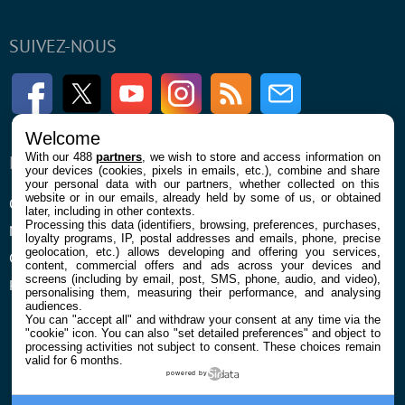
SUIVEZ-NOUS
Facebook
Twitter
Youtube
Instagram
RSS
Newsletter
Welcome
With our 488
partners
, we wish to store and access information on
ENTREPRISE
À PROPOS
your devices (cookies, pixels in emails, etc.), combine and share
your personal data with our partners, whether collected on this
website or in our emails, already held by some of us, or obtained
Qui sommes nous
La rédaction
later, including in other contexts.
Processing this data (identifiers, browsing, preferences, purchases,
Mentions légales et CGU
Contact
loyalty programs, IP, postal addresses and emails, phone, precise
geolocation, etc.) allows developing and offering you services,
Confidentialité et Cookies
content, commercial offers and ads across your devices and
screens (including by email, post, SMS, phone, audio, and video),
Préférences cookies
personalising them, measuring their performance, and analysing
audiences.
You can "accept all" and withdraw your consent at any time via the
"cookie" icon
. You can also "set detailed preferences" and object to
processing activities not subject to consent. These choices remain
valid for 6 months.
powered by
© 2026 Galaxie Media Tous droits réservés