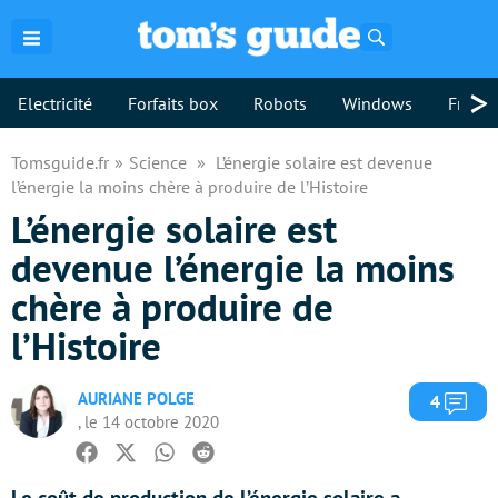
Rechercher
>
Electricité
Forfaits box
Robots
Windows
Freebo
Tomsguide.fr
Science
L’énergie solaire est devenue
l’énergie la moins chère à produire de l’Histoire
L’énergie solaire est
devenue l’énergie la moins
chère à produire de
l’Histoire
AURIANE POLGE
Com
4
, le 14 octobre 2020
Facebook
Twitter
Whatsapp
Reddit