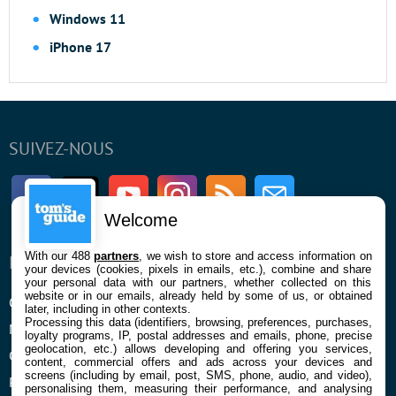
Windows 11
iPhone 17
SUIVEZ-NOUS
Facebook
Twitter
Youtube
Instagram
RSS
Newsletter
Welcome
With our 488
partners
, we wish to store and access information on
ENTREPRISE
À PROPOS
your devices (cookies, pixels in emails, etc.), combine and share
your personal data with our partners, whether collected on this
website or in our emails, already held by some of us, or obtained
Qui sommes nous
La rédaction
later, including in other contexts.
Processing this data (identifiers, browsing, preferences, purchases,
Mentions légales et CGU
Contact
loyalty programs, IP, postal addresses and emails, phone, precise
geolocation, etc.) allows developing and offering you services,
Confidentialité et Cookies
content, commercial offers and ads across your devices and
screens (including by email, post, SMS, phone, audio, and video),
Préférences cookies
personalising them, measuring their performance, and analysing