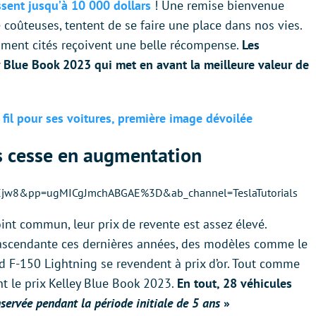
ssent jusqu’à 10 000 dollars
! Une remise bienvenue
e coûteuses, tentent de se faire une place dans nos vies.
ment cités reçoivent une belle récompense.
Les
ey Blue Book 2023 qui met en avant la meilleure valeur de
fil pour ses voitures, première image dévoilée
s cesse en augmentation
hEjw8&pp=ugMICgJmchABGAE%3D&ab_channel=TeslaTutorials
oint commun, leur prix de revente est assez élevé.
r ascendante ces dernières années, des modèles comme le
 F-150 Lightning se revendent à prix d’or. Tout comme
nt le prix Kelley Blue Book 2023.
En tout, 28 véhicules
servée pendant la période initiale de 5 ans
»