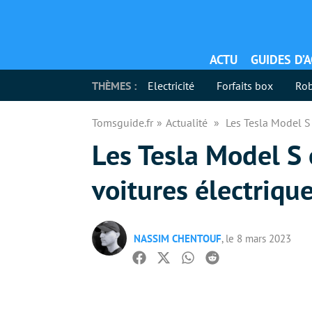
ACTU
GUIDES D’
THÈMES :
Electricité
Forfaits box
Rob
Tomsguide.fr
Actualité
Les Tesla Model S 
Les Tesla Model S 
voitures électriq
NASSIM CHENTOUF
, le 8 mars 2023
Facebook
Twitter
Whatsapp
Reddit