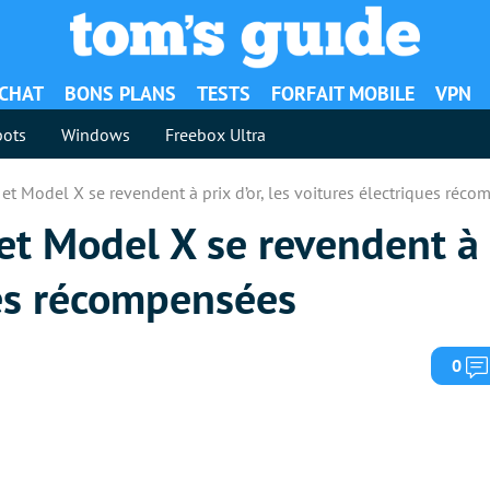
ACHAT
BONS PLANS
TESTS
FORFAIT MOBILE
VPN
ots
Windows
Freebox Ultra
et Model X se revendent à prix d’or, les voitures électriques réc
et Model X se revendent à p
ues récompensées
0