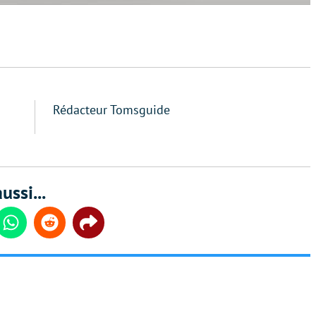
Rédacteur Tomsguide
ussi...
din
Whatsapp
Reddit
Share