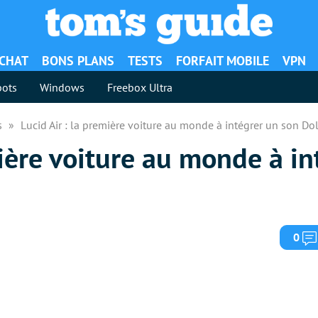
ACHAT
BONS PLANS
TESTS
FORFAIT MOBILE
VPN
ots
Windows
Freebox Ultra
es
Lucid Air : la première voiture au monde à intégrer un son D
mière voiture au monde à in
0