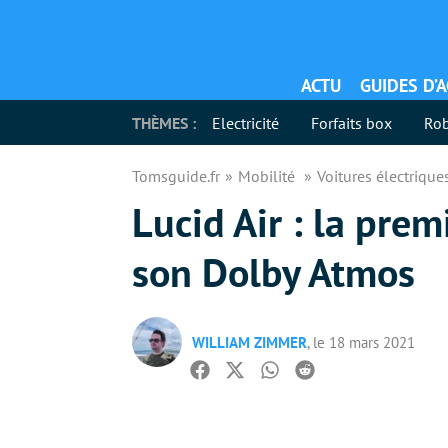
ACTU
GUIDES D’
THÈMES :
Electricité
Forfaits box
Rob
Tomsguide.fr
Mobilité
Voitures électriqu
Lucid Air : la pre
son Dolby Atmos
WILLIAM ZIMMER
, le 18 mars 2021
Facebook
Twitter
Whatsapp
Reddit