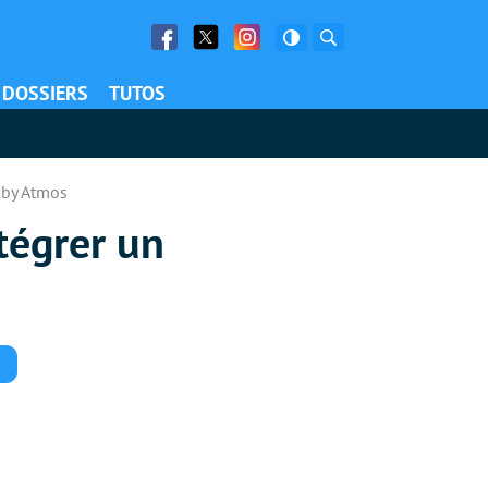
Facebook
Twitter
Facebook
Rechercher
DOSSIERS
TUTOS
olby Atmos
tégrer un
Commentaires