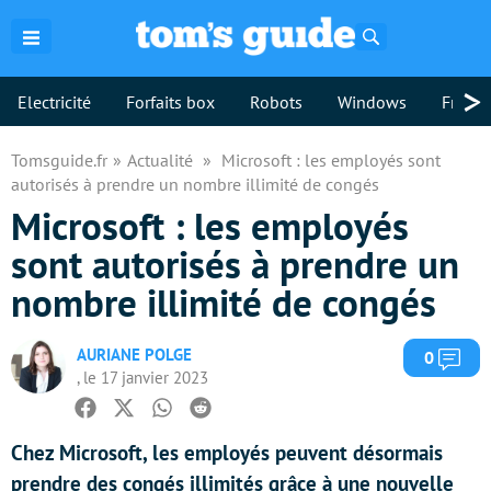
Rechercher
>
Electricité
Forfaits box
Robots
Windows
Freebo
Tomsguide.fr
Actualité
Microsoft : les employés sont
autorisés à prendre un nombre illimité de congés
Microsoft : les employés
sont autorisés à prendre un
nombre illimité de congés
AURIANE POLGE
Com
0
, le 17 janvier 2023
Facebook
Twitter
Whatsapp
Reddit
Chez Microsoft, les employés peuvent désormais
prendre des congés illimités grâce à une nouvelle