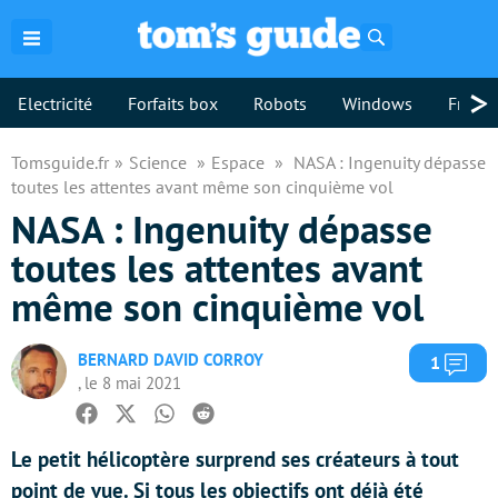
Rechercher
>
Electricité
Forfaits box
Robots
Windows
Freebo
Tomsguide.fr
Science
Espace
NASA : Ingenuity dépasse
toutes les attentes avant même son cinquième vol
NASA : Ingenuity dépasse
toutes les attentes avant
même son cinquième vol
BERNARD DAVID CORROY
Com
1
, le 8 mai 2021
Facebook
Twitter
Whatsapp
Reddit
Le petit hélicoptère surprend ses créateurs à tout
point de vue. Si tous les objectifs ont déjà été