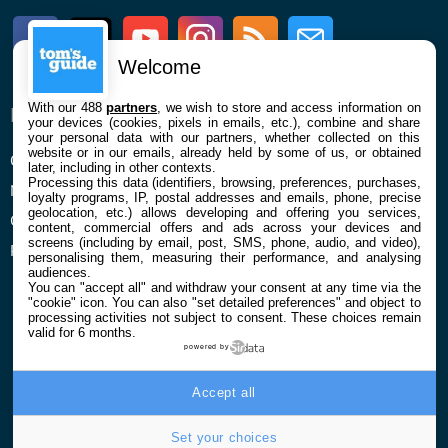
Facebook
Twitter
Youtube
Instagram
RSS
Newsletter
Welcome
With our 488
partners
, we wish to store and access information on
ENTREPRISE
À PROPOS
your devices (cookies, pixels in emails, etc.), combine and share
your personal data with our partners, whether collected on this
website or in our emails, already held by some of us, or obtained
Qui sommes nous
La rédaction
later, including in other contexts.
Processing this data (identifiers, browsing, preferences, purchases,
Mentions légales et CGU
Contact
loyalty programs, IP, postal addresses and emails, phone, precise
geolocation, etc.) allows developing and offering you services,
Confidentialité et Cookies
content, commercial offers and ads across your devices and
screens (including by email, post, SMS, phone, audio, and video),
Préférences cookies
personalising them, measuring their performance, and analysing
audiences.
You can "accept all" and withdraw your consent at any time via the
"cookie" icon
. You can also "set detailed preferences" and object to
processing activities not subject to consent. These choices remain
valid for 6 months.
powered by
© 2026 Galaxie Media Tous droits réservés
Accept all
Set your choices