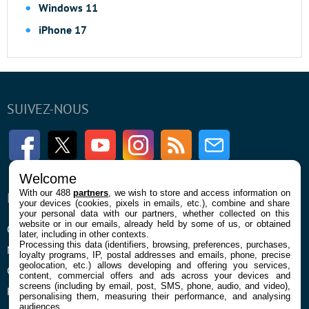
Windows 11
iPhone 17
SUIVEZ-NOUS
Facebook
Twitter
Youtube
Instagram
RSS
Newsletter
Welcome
With our 488
partners
, we wish to store and access information on
ENTREPRISE
À PROPOS
your devices (cookies, pixels in emails, etc.), combine and share
your personal data with our partners, whether collected on this
website or in our emails, already held by some of us, or obtained
Qui sommes nous
La rédaction
later, including in other contexts.
Processing this data (identifiers, browsing, preferences, purchases,
Mentions légales et CGU
Contact
loyalty programs, IP, postal addresses and emails, phone, precise
geolocation, etc.) allows developing and offering you services,
Confidentialité et Cookies
content, commercial offers and ads across your devices and
screens (including by email, post, SMS, phone, audio, and video),
Préférences cookies
personalising them, measuring their performance, and analysing
audiences.