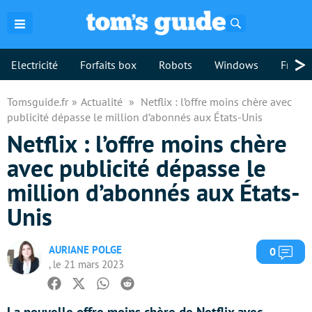
Rechercher
>
Electricité
Forfaits box
Robots
Windows
Freebo
Tomsguide.fr
Actualité
Netflix : l’offre moins chère avec
publicité dépasse le million d’abonnés aux États-Unis
Netflix : l’offre moins chère
avec publicité dépasse le
million d’abonnés aux États-
Unis
AURIANE POLGE
Com
0
, le 21 mars 2023
Facebook
Twitter
Whatsapp
Reddit