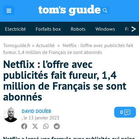
Rechercher
>
Electricité
Forfaits box
Robots
Windows
Freebo
Tomsguide.fr
Actualité
Netflix : l’offre avec publicités fait
fureur, 1,4 million de Français se sont abonnés
Netflix : l’offre avec
publicités fait fureur, 1,4
million de Français se sont
abonnés
DAVID DOUÏEB
Com
0
, le 13 janvier 2023
Facebook
Twitter
Whatsapp
Reddit