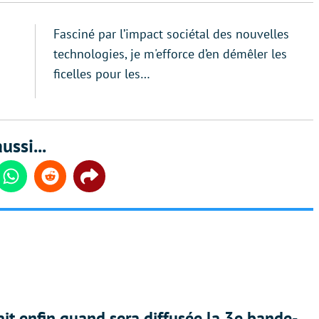
Fasciné par l’impact sociétal des nouvelles
technologies, je m'efforce d’en démêler les
ficelles pour les…
ussi...
din
Whatsapp
Reddit
Share
ait enfin quand sera diffusée la 3e bande-