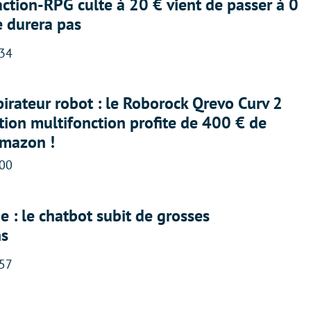
action-RPG culte à 20 € vient de passer à 0
e durera pas
:34
irateur robot : le Roborock Qrevo Curv 2
ation multifonction profite de 400 € de
Amazon !
:00
 : le chatbot subit de grosses
ns
:57