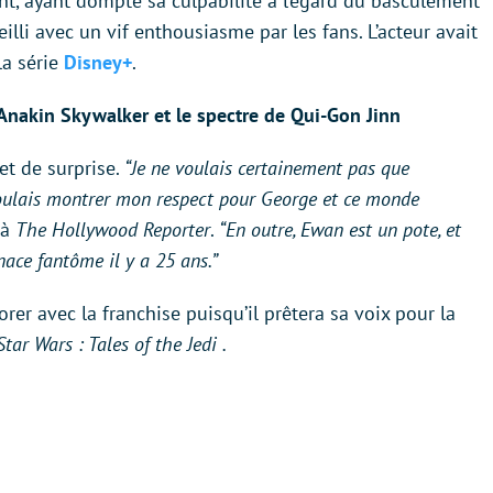
nt, ayant dompté sa culpabilité à l’égard du basculement
lli avec un vif enthousiasme par les fans. L’acteur avait
la série
Disney+
.
re Anakin Skywalker et le spectre de Qui-Gon Jinn
et de surprise.
“Je ne voulais certainement pas que
 voulais montrer mon respect pour George et ce monde
 à
The Hollywood Reporter
.
“En outre, Ewan est un pote, et
nace fantôme il y a 25 ans.”
orer avec la franchise puisqu’il prêtera sa voix pour la
Star Wars : Tales of the Jedi .