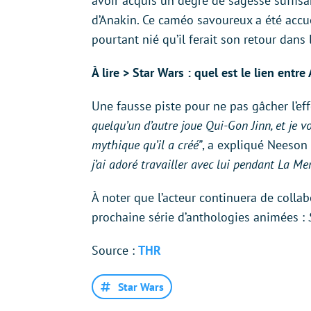
avoir acquis un degré de sagesse suffisa
d’Anakin. Ce caméo savoureux a été accuei
pourtant nié qu’il ferait son retour dans 
À lire > Star Wars : quel est le lien ent
Une fausse piste pour ne pas gâcher l’eff
quelqu’un d’autre joue Qui-Gon Jinn, et je
mythique qu’il a créé”
, a expliqué Neeson
j’ai adoré travailler avec lui pendant La Me
À noter que l’acteur continuera de collab
prochaine série d’anthologies animées :
Source :
THR
Star Wars