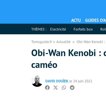
ACTU
GUIDES D’
THÈMES :
Electricité
Forfaits box
Rob
Tomsguide.fr
Actualité
Obi-Wan Kenobi : 
Obi-Wan Kenobi : 
caméo
DAVID DOUÏEB
, le 24 juin 2022
Facebook
Twitter
Whatsapp
Reddit