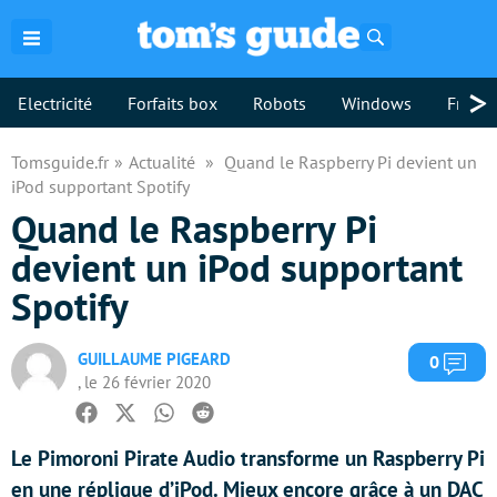
Rechercher
>
Electricité
Forfaits box
Robots
Windows
Freebo
Tomsguide.fr
Actualité
Quand le Raspberry Pi devient un
iPod supportant Spotify
Quand le Raspberry Pi
devient un iPod supportant
Spotify
GUILLAUME PIGEARD
Com
0
, le 26 février 2020
Facebook
Twitter
Whatsapp
Reddit
Le Pimoroni Pirate Audio transforme un Raspberry Pi
en une réplique d’iPod. Mieux encore grâce à un DAC