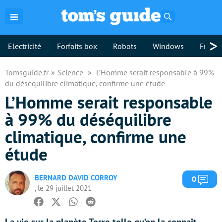
Rechercher
>
Electricité
Forfaits box
Robots
Windows
Freebo
Tomsguide.fr
Science
L’Homme serait responsable à 99%
du déséquilibre climatique, confirme une étude
L’Homme serait responsable
à 99% du déséquilibre
climatique, confirme une
étude
BERNARD DAVID CORROY
Com
0
, le 29 juillet 2021
Facebook
Twitter
Whatsapp
Reddit