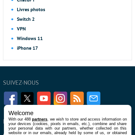
Livres photos
Switch 2
VPN
Windows 11
iPhone 17
SUIVEZ-NOUS
Facebook
Twitter
Youtube
Instagram
RSS
Newsletter
Welcome
With our 488
partners
, we wish to store and access information on
ENTREPRISE
À PROPOS
your devices (cookies, pixels in emails, etc.), combine and share
your personal data with our partners, whether collected on this
website or in our emails, already held by some of us, or obtained
Qui sommes nous
La rédaction