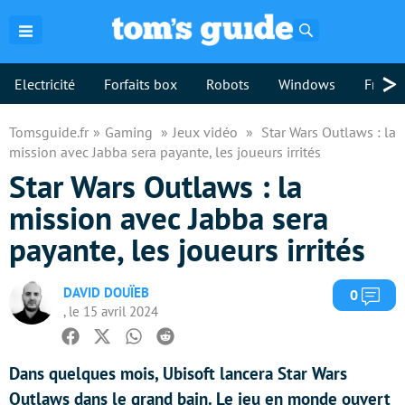
Rechercher
>
Electricité
Forfaits box
Robots
Windows
Freebo
Tomsguide.fr
Gaming
Jeux vidéo
Star Wars Outlaws : la
mission avec Jabba sera payante, les joueurs irrités
Star Wars Outlaws : la
mission avec Jabba sera
payante, les joueurs irrités
DAVID DOUÏEB
Com
0
, le 15 avril 2024
Facebook
Twitter
Whatsapp
Reddit
Dans quelques mois, Ubisoft lancera Star Wars
Outlaws dans le grand bain. Le jeu en monde ouvert