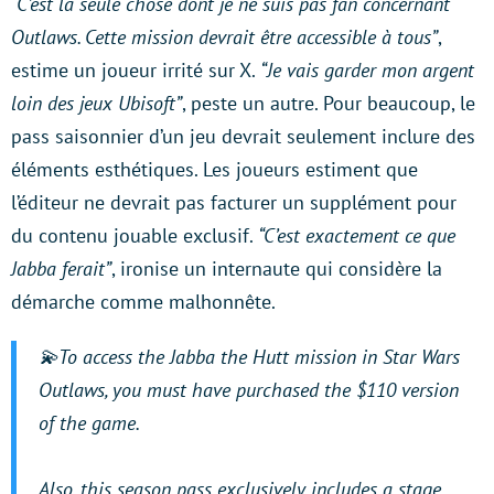
“C’est la seule chose dont je ne suis pas fan concernant
Outlaws. Cette mission devrait être accessible à tous”
,
estime un joueur irrité sur X.
“Je vais garder mon argent
loin des jeux Ubisoft”
, peste un autre. Pour beaucoup, le
pass saisonnier d’un jeu devrait seulement inclure des
éléments esthétiques. Les joueurs estiment que
l’éditeur ne devrait pas facturer un supplément pour
du contenu jouable exclusif.
“C’est exactement ce que
Jabba ferait”
, ironise un internaute qui considère la
démarche comme malhonnête.
💫To access the Jabba the Hutt mission in Star Wars
Outlaws, you must have purchased the $110 version
of the game.
Also, this season pass exclusively includes a stage