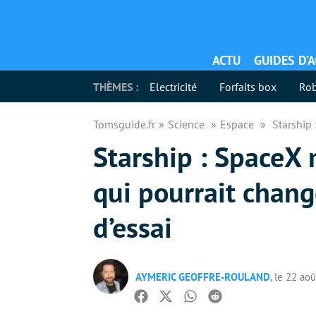
ACTU
GUIDES D’
THÈMES :
Electricité
Forfaits box
Rob
Tomsguide.fr
Science
Espace
Starship
Starship : SpaceX
qui pourrait chang
d’essai
AYMERIC GEOFFRE-ROULAND
, le 22 ao
Facebook
Twitter
Whatsapp
Reddit