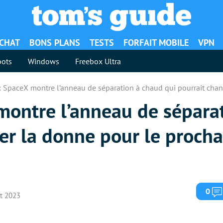
ACHAT
BONS PLANS
TESTS
FORFAIT MOBILE
VPN
ots
Windows
Freebox Ultra
 : SpaceX montre l’anneau de séparation à chaud qui pourrait chan
 montre l’anneau de sépara
er la donne pour le procha
0
ût 2023