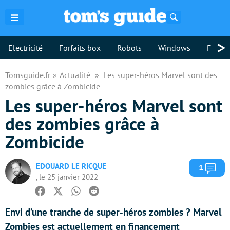
Rechercher
>
Electricité
Forfaits box
Robots
Windows
Freebo
Tomsguide.fr
Actualité
Les super-héros Marvel sont des
zombies grâce à Zombicide
Les super-héros Marvel sont
des zombies grâce à
Zombicide
EDOUARD LE RICQUE
Com
1
, le 25 janvier 2022
Facebook
Twitter
Whatsapp
Reddit
Envi d’une tranche de super-héros zombies ? Marvel
Zombies est actuellement en financement