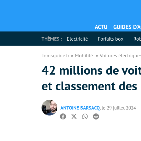
ACTU
GUIDES D’
THÈMES :
Electricité
Forfaits box
Rob
Tomsguide.fr
Mobilité
Voitures électriqu
42 millions de voit
et classement des
ANTOINE BARSACQ
, le 29 juillet 2024
Facebook
Twitter
Whatsapp
Reddit