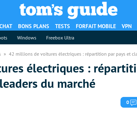
ACHAT
BONS PLANS
TESTS
FORFAIT MOBILE
VPN
ots
Windows
Freebox Ultra
es
42 millions de voitures électriques : répartition par pays et
ures électriques : répartit
 leaders du marché
0