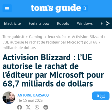
Rechercher
>
Electricité
Forfaits box
Robots
Windows
Freebo
Tomsguide.fr
Gaming
Jeux vidéo
Activision Blizzard :
l’UE autorise le rachat de l’éditeur par Microsoft pour 68,7
milliards de dollars
Activision Blizzard : l’UE
autorise le rachat de
l’éditeur par Microsoft pour
68,7 milliards de dollars
ANTOINE BARSACQ
Com
0
, le 15 mai 2023
Facebook
Twitter
Whatsapp
Reddit