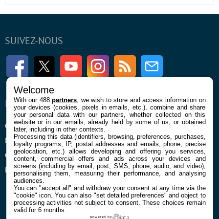
SUIVEZ-NOUS
Facebook
Twitter
Youtube
Instagram
RSS
Newsletter
Welcome
With our 488
partners
, we wish to store and access information on
ENTREPRISE
À PROPOS
your devices (cookies, pixels in emails, etc.), combine and share
your personal data with our partners, whether collected on this
website or in our emails, already held by some of us, or obtained
Qui sommes nous
La rédaction
later, including in other contexts.
Processing this data (identifiers, browsing, preferences, purchases,
Mentions légales et CGU
Contact
loyalty programs, IP, postal addresses and emails, phone, precise
geolocation, etc.) allows developing and offering you services,
Confidentialité et Cookies
content, commercial offers and ads across your devices and
screens (including by email, post, SMS, phone, audio, and video),
Préférences cookies
personalising them, measuring their performance, and analysing
audiences.
You can "accept all" and withdraw your consent at any time via the
"cookie" icon
. You can also "set detailed preferences" and object to
processing activities not subject to consent. These choices remain
valid for 6 months.
powered by