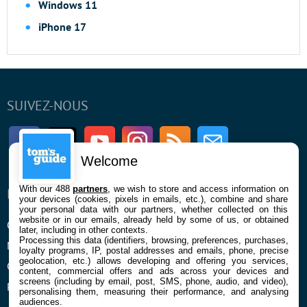
Windows 11
iPhone 17
SUIVEZ-NOUS
Facebook
Twitter
Youtube
Instagram
RSS
Newsletter
Welcome
With our 488
partners
, we wish to store and access information on
ENTREPRISE
À PROPOS
your devices (cookies, pixels in emails, etc.), combine and share
your personal data with our partners, whether collected on this
website or in our emails, already held by some of us, or obtained
Qui sommes nous
La rédaction
later, including in other contexts.
Processing this data (identifiers, browsing, preferences, purchases,
Mentions légales et CGU
Contact
loyalty programs, IP, postal addresses and emails, phone, precise
geolocation, etc.) allows developing and offering you services,
Confidentialité et Cookies
content, commercial offers and ads across your devices and
screens (including by email, post, SMS, phone, audio, and video),
Préférences cookies
personalising them, measuring their performance, and analysing
audiences.