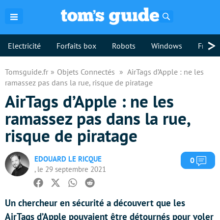
Rechercher
>
Electricité
Forfaits box
Robots
Windows
Freebo
Tomsguide.fr
Objets Connectés
AirTags d’Apple : ne les
ramassez pas dans la rue, risque de piratage
AirTags d’Apple : ne les
ramassez pas dans la rue,
risque de piratage
EDOUARD LE RICQUE
Com
0
, le 29 septembre 2021
Facebook
Twitter
Whatsapp
Reddit
Un chercheur en sécurité a découvert que les
AirTags d’Apple pouvaient être détournés pour voler