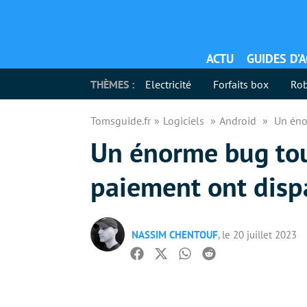
ACTU
GUIDES D’
THÈMES :
Electricité
Forfaits box
Rob
Tomsguide.fr
Logiciels
Android
Un éno
Un énorme bug touc
paiement ont disp
NASSIM CHENTOUF
, le 20 juillet 2023
Facebook
Twitter
Whatsapp
Reddit