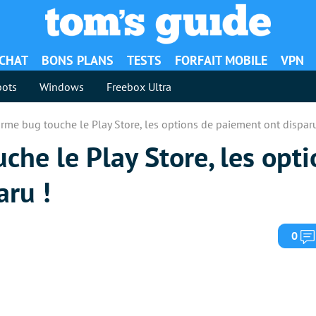
ACHAT
BONS PLANS
TESTS
FORFAIT MOBILE
VPN
ots
Windows
Freebox Ultra
rme bug touche le Play Store, les options de paiement ont disparu
he le Play Store, les opti
aru !
0