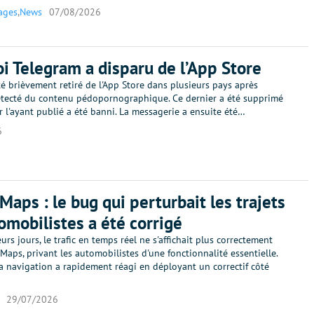
ages
,
News
07/08/2026
i Telegram a disparu de l’App Store
é brièvement retiré de l'App Store dans plusieurs pays après
étecté du contenu pédopornographique. Ce dernier a été supprimé
eur l'ayant publié a été banni. La messagerie a ensuite été…
6
Maps : le bug qui perturbait les trajets
omobilistes a été corrigé
urs jours, le trafic en temps réel ne s'affichait plus correctement
aps, privant les automobilistes d'une fonctionnalité essentielle.
a navigation a rapidement réagi en déployant un correctif côté
29/07/2026