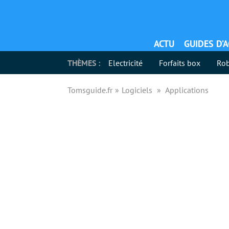
ACTU
GUIDES D’
THÈMES :
Electricité
Forfaits box
Rob
Tomsguide.fr
Logiciels
Applications