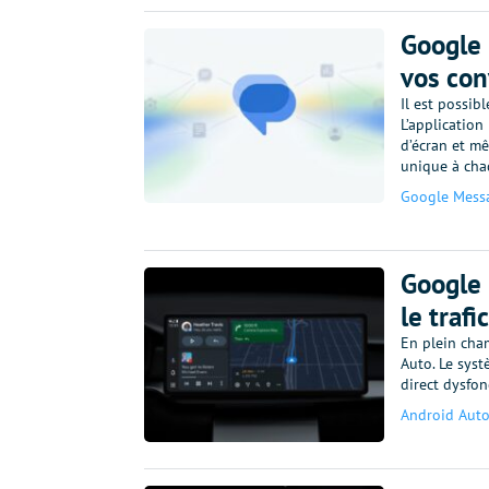
Google
vos con
Il est possi
L’application
d’écran et m
unique à cha
Google Mess
Google 
le trafi
En plein cha
Auto. Le syst
direct dysfon
Android Aut