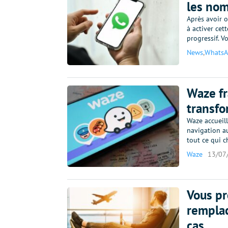
les nom
Après avoir 
à activer cet
progressif. Vo
News
,
Whats
Waze fr
transfo
Waze accueil
navigation au
tout ce qui c
Waze
13/07
Vous pr
remplac
cas