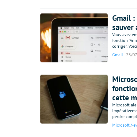
Gmail :
sauver 
Vous avez en
fonction "Ann
corriger. Voi
Gmail
28/0
Microso
fonctio
cette m
Microsoft ale
impérativeme
perdre complè
Microsoft
,
Ne