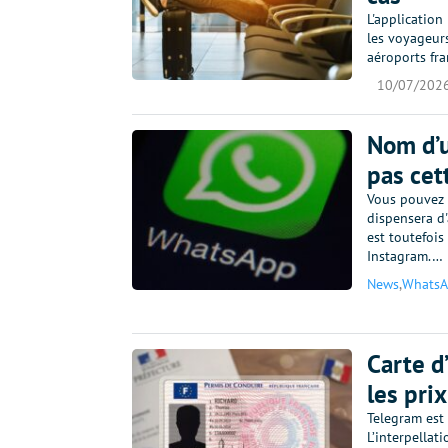
L'application
les voyageur
aéroports fr
10/07/202
Nom d’u
pas cet
Vous pouvez 
dispensera d'
est toutefois
Instagram.…
News
,
Whats
Carte d
les pri
Telegram est 
L’interpellat