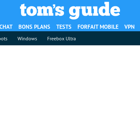
ACHAT
BONS PLANS
TESTS
FORFAIT MOBILE
VPN
ots
Windows
Freebox Ultra