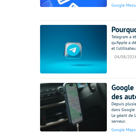
Google Mess
Pourquo
Telegram a ét
qu'Apple a d
et l'utilisat
04/08/202
Google 
des aut
Depuis plusie
dans Google M
Le géant de l
serveur.
Google Maps