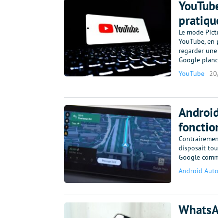
YouTube
pratiqu
Le mode Pictu
YouTube, en p
regarder une 
Google plan
YouTube
20
Android
fonctio
Contrairemen
disposait to
Google comme
Android Aut
WhatsAp