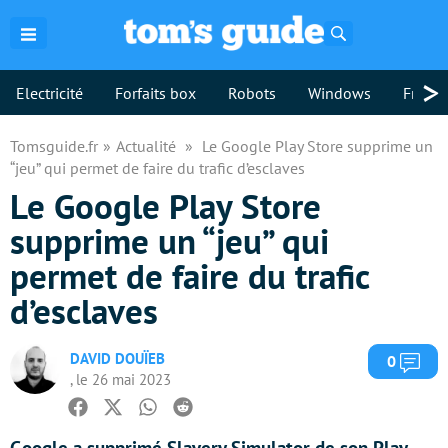
Rechercher
>
Electricité
Forfaits box
Robots
Windows
Freebo
Tomsguide.fr
Actualité
Le Google Play Store supprime un
“jeu” qui permet de faire du trafic d’esclaves
Le Google Play Store
supprime un “jeu” qui
permet de faire du trafic
d’esclaves
DAVID DOUÏEB
Com
0
, le 26 mai 2023
Facebook
Twitter
Whatsapp
Reddit