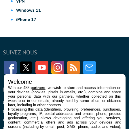
VPN
Windows 11
iPhone 17
SUIVEZ-NOUS
Facebook
Twitter
Youtube
Instagram
RSS
Newsletter
Welcome
With our 488
partners
, we wish to store and access information on
ENTREPRISE
À PROPOS
your devices (cookies, pixels in emails, etc.), combine and share
your personal data with our partners, whether collected on this
website or in our emails, already held by some of us, or obtained
Qui sommes nous
La rédaction
later, including in other contexts.
Processing this data (identifiers, browsing, preferences, purchases,
Mentions légales et CGU
Contact
loyalty programs, IP, postal addresses and emails, phone, precise
geolocation, etc.) allows developing and offering you services,
Confidentialité et Cookies
content, commercial offers and ads across your devices and
screens (including by email, post, SMS, phone, audio, and video),
Préférences cookies