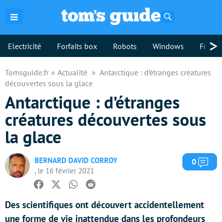
Rechercher
>
Electricité
Forfaits box
Robots
Windows
Freebo
Tomsguide.fr
Actualité
Antarctique : d’étranges créatures
découvertes sous la glace
Antarctique : d’étranges
créatures découvertes sous
la glace
BERNARD DAVID CORROY
Com
0
, le 16 février 2021
Facebook
Twitter
Whatsapp
Reddit
Des scientifiques ont découvert accidentellement
une forme de vie inattendue dans les profondeurs