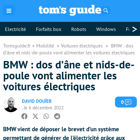
Rechercher
>
Electricité
Forfaits box
Robots
Windows
Freebo
Tomsguide.fr
Mobilité
Voitures électriques
BMW : dos
d’âne et nids-de-poule vont alimenter les voitures électriques
BMW : dos d’âne et nids-de-
poule vont alimenter les
voitures électriques
DAVID DOUÏEB
Com
0
, le 6 décembre 2022
Facebook
Twitter
Whatsapp
Reddit
BMW vient de déposer le brevet d’un système
permettant de générer de l’électricité grâce aux