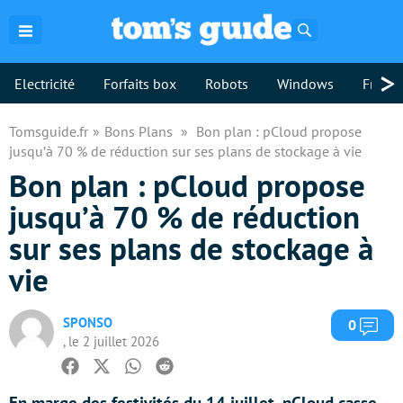
Rechercher
>
Electricité
Forfaits box
Robots
Windows
Freebo
Tomsguide.fr
Bons Plans
Bon plan : pCloud propose
jusqu’à 70 % de réduction sur ses plans de stockage à vie
Bon plan : pCloud propose
jusqu’à 70 % de réduction
sur ses plans de stockage à
vie
SPONSO
Com
0
, le 2 juillet 2026
Facebook
Twitter
Whatsapp
Reddit