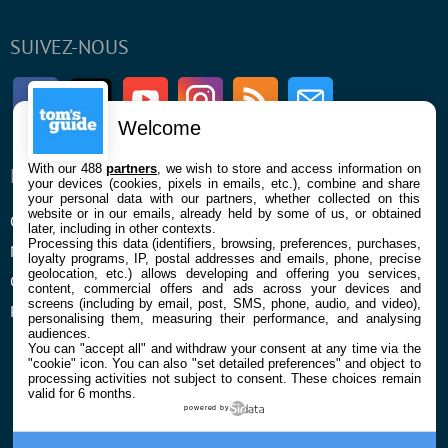
SUIVEZ-NOUS
Facebook
Twitter
Youtube
Instagram
RSS
Newsletter
Welcome
With our 488
partners
, we wish to store and access information on
ENTREPRISE
À PROPOS
your devices (cookies, pixels in emails, etc.), combine and share
your personal data with our partners, whether collected on this
website or in our emails, already held by some of us, or obtained
Qui sommes nous
La rédaction
later, including in other contexts.
Processing this data (identifiers, browsing, preferences, purchases,
Mentions légales et CGU
Contact
loyalty programs, IP, postal addresses and emails, phone, precise
geolocation, etc.) allows developing and offering you services,
Confidentialité et Cookies
content, commercial offers and ads across your devices and
screens (including by email, post, SMS, phone, audio, and video),
Préférences cookies
personalising them, measuring their performance, and analysing
audiences.
You can "accept all" and withdraw your consent at any time via the
"cookie" icon
. You can also "set detailed preferences" and object to
processing activities not subject to consent. These choices remain
valid for 6 months.
powered by
© 2026 Galaxie Media Tous droits réservés