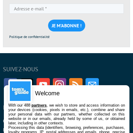
Adresse
e-
mail
*
Politique de confidentialité
SUIVEZ-NOUS
Facebook
Twitter
Youtube
Instagram
RSS
Newsletter
Welcome
With our 488
partners
, we wish to store and access information on
ENTREPRISE
À PROPOS
your devices (cookies, pixels in emails, etc.), combine and share
your personal data with our partners, whether collected on this
website or in our emails, already held by some of us, or obtained
Qui sommes nous
La rédaction
later, including in other contexts.
Processing this data (identifiers, browsing, preferences, purchases,
Mentions légales et CGU
Contact
loyalty programs, IP, postal addresses and emails, phone, precise