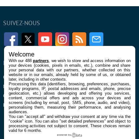
SUIVEZ-NOUS
Facebook
Twitter
Youtube
Instagram
RSS
Newsletter
Welcome
With our 488
partners
, we wish to store and access information on
ENTREPRISE
À PROPOS
your devices (cookies, pixels in emails, etc.), combine and share
your personal data with our partners, whether collected on this
website or in our emails, already held by some of us, or obtained
Qui sommes nous
La rédaction
later, including in other contexts.
Processing this data (identifiers, browsing, preferences, purchases,
Mentions légales et CGU
Contact
loyalty programs, IP, postal addresses and emails, phone, precise
geolocation, etc.) allows developing and offering you services,
Confidentialité et Cookies
content, commercial offers and ads across your devices and
screens (including by email, post, SMS, phone, audio, and video),
Préférences cookies
personalising them, measuring their performance, and analysing
audiences.
You can "accept all" and withdraw your consent at any time via the
"cookie" icon
. You can also "set detailed preferences" and object to
processing activities not subject to consent. These choices remain
valid for 6 months.
powered by