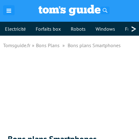
Rechercher
>
Electricité
Forfaits box
Robots
Windows
Freebo
Tomsguide.fr
Bons Plans
Bons plans Smartphones