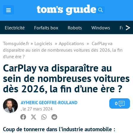
Rechercher
>
Electricité
Forfaits box
Robots
Windows
Freebo
Tomsguide.fr
Logiciels
Applications
CarPlay va
disparaître au sein de nombreuses voitures dès 2026, la fin
d’une ère ?
CarPlay va disparaître au
sein de nombreuses voitures
dès 2026, la fin d’une ère ?
AYMERIC GEOFFRE-ROULAND
Com
0
, le 27 mars 2024
Facebook
Twitter
Whatsapp
Reddit
Coup de tonnerre dans l’industrie automobile :