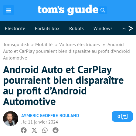
Rechercher
>
Electricité
Forfaits box
Robots
Windows
Freebo
Tomsguide.fr
Mobilité
Voitures électriques
Android
Auto et CarPlay pourraient bien disparaître au profit d’Android
Automotive
Android Auto et CarPlay
pourraient bien disparaître
au profit d’Android
Automotive
AYMERIC GEOFFRE-ROULAND
Com
0
, le 11 janvier 2024
Facebook
Twitter
Whatsapp
Reddit