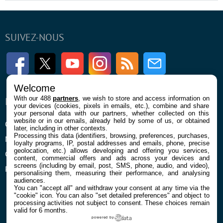
SUIVEZ-NOUS
Facebook
Twitter
Youtube
Instagram
RSS
Newsletter
Welcome
With our 488
partners
, we wish to store and access information on
ENTREPRISE
À PROPOS
your devices (cookies, pixels in emails, etc.), combine and share
your personal data with our partners, whether collected on this
website or in our emails, already held by some of us, or obtained
Qui sommes nous
La rédaction
later, including in other contexts.
Processing this data (identifiers, browsing, preferences, purchases,
Mentions légales et CGU
Contact
loyalty programs, IP, postal addresses and emails, phone, precise
geolocation, etc.) allows developing and offering you services,
Confidentialité et Cookies
content, commercial offers and ads across your devices and
screens (including by email, post, SMS, phone, audio, and video),
Préférences cookies
personalising them, measuring their performance, and analysing
audiences.
You can "accept all" and withdraw your consent at any time via the
"cookie" icon
. You can also "set detailed preferences" and object to
processing activities not subject to consent. These choices remain
valid for 6 months.
powered by