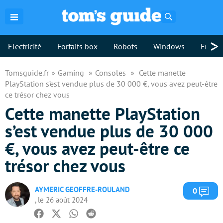
Rechercher
>
Electricité
Forfaits box
Robots
Windows
Freebo
Tomsguide.fr
Gaming
Consoles
Cette manette
PlayStation s’est vendue plus de 30 000 €, vous avez peut-être
ce trésor chez vous
Cette manette PlayStation
s’est vendue plus de 30 000
€, vous avez peut-être ce
trésor chez vous
AYMERIC GEOFFRE-ROULAND
Com
0
, le 26 août 2024
Facebook
Twitter
Whatsapp
Reddit