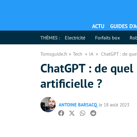
ACTU
GUIDES D’
THÈMES :
Electricité
Forfaits box
Rob
Tomsguide.fr
Tech
IA
ChatGPT : de quel 
ChatGPT : de quel 
artificielle ?
ANTOINE BARSACQ
, le 18 août 2023
Facebook
Twitter
Whatsapp
Reddit