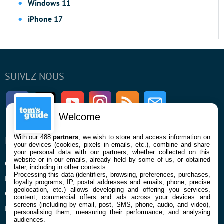
Windows 11
iPhone 17
SUIVEZ-NOUS
Facebook
Twitter
Youtube
Instagram
RSS
Newsletter
Welcome
With our 488
partners
, we wish to store and access information on
ENTREPRISE
À PROPOS
your devices (cookies, pixels in emails, etc.), combine and share
your personal data with our partners, whether collected on this
website or in our emails, already held by some of us, or obtained
Qui sommes nous
La rédaction
later, including in other contexts.
Processing this data (identifiers, browsing, preferences, purchases,
Mentions légales et CGU
Contact
loyalty programs, IP, postal addresses and emails, phone, precise
geolocation, etc.) allows developing and offering you services,
Confidentialité et Cookies
content, commercial offers and ads across your devices and
screens (including by email, post, SMS, phone, audio, and video),
Préférences cookies
personalising them, measuring their performance, and analysing
audiences.