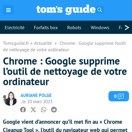
Rechercher
>
Electricité
Forfaits box
Robots
Windows
Freebo
Tomsguide.fr
Actualité
Chrome : Google supprime l’outil
de nettoyage de votre ordinateur
Chrome : Google supprime
l’outil de nettoyage de votre
ordinateur
AURIANE POLGE
Com
0
, le 10 mars 2023
Facebook
Twitter
Whatsapp
Reddit
Google vient d’annoncer qu’il met fin au « Chrome
Cleanup Tool », l’outil du navigateur web qui permet