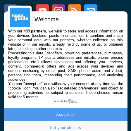
Facebook
Twitter
Youtube
Instagram
RSS
Newsletter
Welcome
With our 488
partners
, we wish to store and access information on
ENTREPRISE
À PROPOS
your devices (cookies, pixels in emails, etc.), combine and share
your personal data with our partners, whether collected on this
website or in our emails, already held by some of us, or obtained
Qui sommes nous
La rédaction
later, including in other contexts.
Processing this data (identifiers, browsing, preferences, purchases,
Mentions légales et CGU
Contact
loyalty programs, IP, postal addresses and emails, phone, precise
geolocation, etc.) allows developing and offering you services,
Confidentialité et Cookies
content, commercial offers and ads across your devices and
screens (including by email, post, SMS, phone, audio, and video),
Préférences cookies
personalising them, measuring their performance, and analysing
audiences.
You can "accept all" and withdraw your consent at any time via the
"cookie" icon
. You can also "set detailed preferences" and object to
processing activities not subject to consent. These choices remain
valid for 6 months.
powered by
© 2026 Galaxie Media Tous droits réservés
Accept all
Set your choices