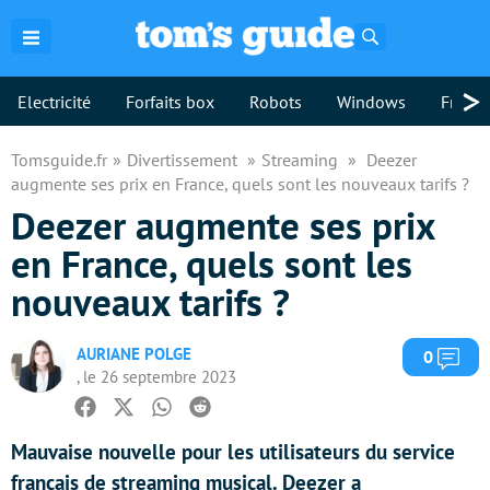
Rechercher
>
Electricité
Forfaits box
Robots
Windows
Freebo
Tomsguide.fr
Divertissement
Streaming
Deezer
augmente ses prix en France, quels sont les nouveaux tarifs ?
Deezer augmente ses prix
en France, quels sont les
nouveaux tarifs ?
AURIANE POLGE
Com
0
, le 26 septembre 2023
Facebook
Twitter
Whatsapp
Reddit
Mauvaise nouvelle pour les utilisateurs du service
français de streaming musical. Deezer a