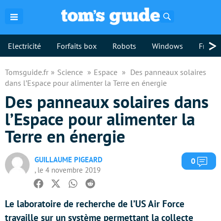
Rechercher
>
Electricité
Forfaits box
Robots
Windows
Freebo
Tomsguide.fr
Science
Espace
Des panneaux solaires
dans l’Espace pour alimenter la Terre en énergie
Des panneaux solaires dans
l’Espace pour alimenter la
Terre en énergie
GUILLAUME PIGEARD
Com
0
, le 4 novembre 2019
Facebook
Twitter
Whatsapp
Reddit
Le laboratoire de recherche de l’US Air Force
travaille sur un système permettant la collecte