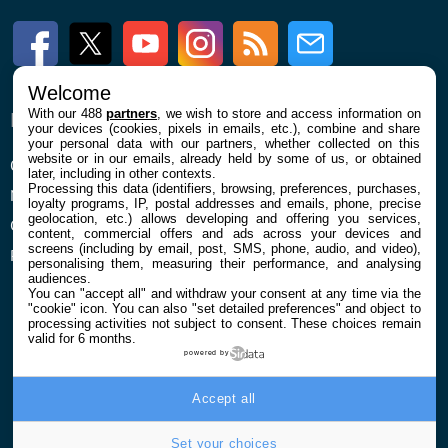
Facebook
Twitter
Youtube
Instagram
RSS
Newsletter
Welcome
With our 488
partners
, we wish to store and access information on
ENTREPRISE
À PROPOS
your devices (cookies, pixels in emails, etc.), combine and share
your personal data with our partners, whether collected on this
website or in our emails, already held by some of us, or obtained
Qui sommes nous
La rédaction
later, including in other contexts.
Processing this data (identifiers, browsing, preferences, purchases,
Mentions légales et CGU
Contact
loyalty programs, IP, postal addresses and emails, phone, precise
geolocation, etc.) allows developing and offering you services,
Confidentialité et Cookies
content, commercial offers and ads across your devices and
screens (including by email, post, SMS, phone, audio, and video),
Préférences cookies
personalising them, measuring their performance, and analysing
audiences.
You can "accept all" and withdraw your consent at any time via the
"cookie" icon
. You can also "set detailed preferences" and object to
processing activities not subject to consent. These choices remain
valid for 6 months.
powered by
© 2026 Galaxie Media Tous droits réservés
Accept all
Set your choices