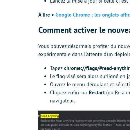
Lancez la mise à jour si celle-ci est
À lire >
Google Chrome : les onglets affic
Comment activer le nouve
Vous pouvez désormais profiter du nouve
expérimentale dans l’attente d’un déploi
Tapez
chrome://flags/#read-anyth
Le flag visé sera alors surligné en j
Ouvrez le menu déroulant et sélec
Cliquez enfin sur
Restart
(ou Relaunc
navigateur.