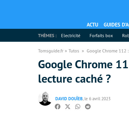
ACTU
GUIDES D’
THÈMES :
Electricité
Forfaits box
Rob
Tomsguide.fr
Tutos
Google Chrome 112 : 
Google Chrome 112
lecture caché ?
DAVID DOUÏEB
, le 6 avril 2023
Facebook
Twitter
Whatsapp
Reddit