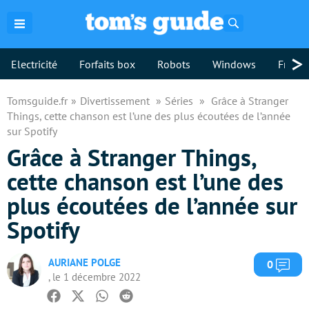
Rechercher
>
Electricité
Forfaits box
Robots
Windows
Freebo
Tomsguide.fr
Divertissement
Séries
Grâce à Stranger
Things, cette chanson est l’une des plus écoutées de l’année
sur Spotify
Grâce à Stranger Things,
cette chanson est l’une des
plus écoutées de l’année sur
Spotify
AURIANE POLGE
Com
0
, le 1 décembre 2022
Facebook
Twitter
Whatsapp
Reddit