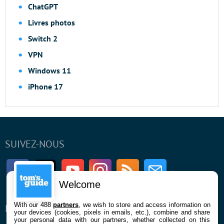
ChatGPT
Livres photos
Switch 2
VPN
Windows 11
iPhone 17
SUIVEZ-NOUS
Facebook
Twitter
Youtube
Instagram
RSS
Newsletter
Welcome
With our 488
partners
, we wish to store and access information on
ENTREPRISE
À PROPOS
your devices (cookies, pixels in emails, etc.), combine and share
your personal data with our partners, whether collected on this