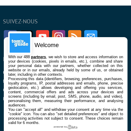
SUIVEZ-NOUS
Facebook
Twitter
Youtube
Instagram
RSS
Newsletter
Welcome
With our 488
partners
, we wish to store and access information on
ENTREPRISE
À PROPOS
your devices (cookies, pixels in emails, etc.), combine and share
your personal data with our partners, whether collected on this
website or in our emails, already held by some of us, or obtained
Qui sommes nous
La rédaction
later, including in other contexts.
Processing this data (identifiers, browsing, preferences, purchases,
Mentions légales et CGU
Contact
loyalty programs, IP, postal addresses and emails, phone, precise
geolocation, etc.) allows developing and offering you services,
Confidentialité et Cookies
content, commercial offers and ads across your devices and
screens (including by email, post, SMS, phone, audio, and video),
Préférences cookies
personalising them, measuring their performance, and analysing
audiences.
You can "accept all" and withdraw your consent at any time via the
"cookie" icon
. You can also "set detailed preferences" and object to
processing activities not subject to consent. These choices remain
valid for 6 months.
powered by