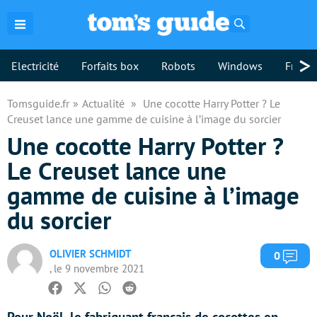
Rechercher
>
Electricité
Forfaits box
Robots
Windows
Freebo
Tomsguide.fr
Actualité
Une cocotte Harry Potter ? Le
Creuset lance une gamme de cuisine à l’image du sorcier
Une cocotte Harry Potter ?
Le Creuset lance une
gamme de cuisine à l’image
du sorcier
OLIVIER SCHMIDT
Com
0
, le 9 novembre 2021
Facebook
Twitter
Whatsapp
Reddit