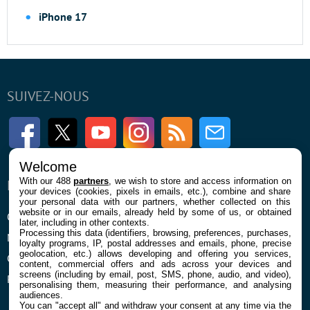
iPhone 17
SUIVEZ-NOUS
Facebook
Twitter
Youtube
Instagram
RSS
Newsletter
Welcome
With our 488
partners
, we wish to store and access information on
ENTREPRISE
À PROPOS
your devices (cookies, pixels in emails, etc.), combine and share
your personal data with our partners, whether collected on this
website or in our emails, already held by some of us, or obtained
Qui sommes nous
La rédaction
later, including in other contexts.
Processing this data (identifiers, browsing, preferences, purchases,
Mentions légales et CGU
Contact
loyalty programs, IP, postal addresses and emails, phone, precise
geolocation, etc.) allows developing and offering you services,
Confidentialité et Cookies
content, commercial offers and ads across your devices and
screens (including by email, post, SMS, phone, audio, and video),
Préférences cookies
personalising them, measuring their performance, and analysing
audiences.
You can "accept all" and withdraw your consent at any time via the