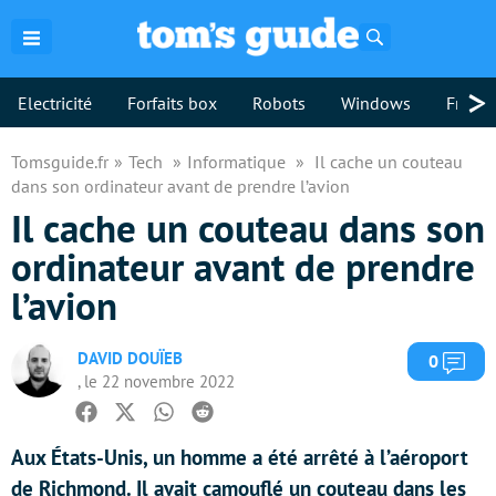
Rechercher
>
Electricité
Forfaits box
Robots
Windows
Freebo
Tomsguide.fr
Tech
Informatique
Il cache un couteau
dans son ordinateur avant de prendre l’avion
Il cache un couteau dans son
ordinateur avant de prendre
l’avion
DAVID DOUÏEB
Com
0
, le 22 novembre 2022
Facebook
Twitter
Whatsapp
Reddit
Aux États-Unis, un homme a été arrêté à l’aéroport
de Richmond. Il avait camouflé un couteau dans les