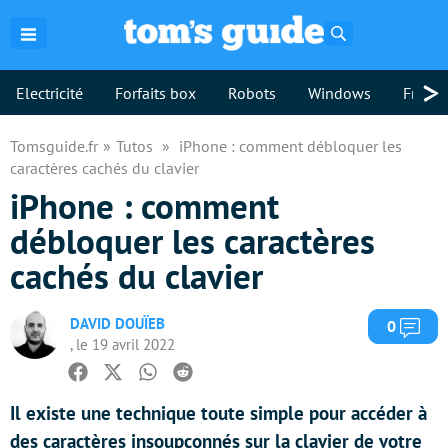
Rechercher
>
Electricité
Forfaits box
Robots
Windows
Freebo
Tomsguide.fr
Tutos
iPhone : comment débloquer les
caractères cachés du clavier
iPhone : comment
débloquer les caractères
cachés du clavier
DAVID DOUÏEB
Com
0
, le 19 avril 2022
Facebook
Twitter
Whatsapp
Reddit
Il existe une technique toute simple pour accéder à
des caractères insoupçonnés sur la clavier de votre