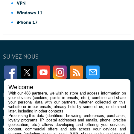
VPN
Windows 11
iPhone 17
SUIVEZ-NOUS
Facebook
Twitter
Youtube
Instagram
RSS
Newsletter
Welcome
With our 488
partners
, we wish to store and access information on
ENTREPRISE
À PROPOS
your devices (cookies, pixels in emails, etc.), combine and share
your personal data with our partners, whether collected on this
website or in our emails, already held by some of us, or obtained
Qui sommes nous
La rédaction
later, including in other contexts.
Processing this data (identifiers, browsing, preferences, purchases,
Mentions légales et CGU
Contact
loyalty programs, IP, postal addresses and emails, phone, precise
geolocation, etc.) allows developing and offering you services,
Confidentialité et Cookies
content, commercial offers and ads across your devices and
screens (including by email, post, SMS, phone, audio, and video),