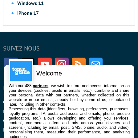
Windows 11
iPhone 17
SUIVEZ-NOUS
Facebook
Twitter
Youtube
Instagram
RSS
Newsletter
Welcome
With our 488
partners
, we wish to store and access information on
ENTREPRISE
À PROPOS
your devices (cookies, pixels in emails, etc.), combine and share
your personal data with our partners, whether collected on this
website or in our emails, already held by some of us, or obtained
Qui sommes nous
La rédaction
later, including in other contexts.
Processing this data (identifiers, browsing, preferences, purchases,
Mentions légales et CGU
Contact
loyalty programs, IP, postal addresses and emails, phone, precise
geolocation, etc.) allows developing and offering you services,
Confidentialité et Cookies
content, commercial offers and ads across your devices and
screens (including by email, post, SMS, phone, audio, and video),
Préférences cookies
personalising them, measuring their performance, and analysing
audiences.