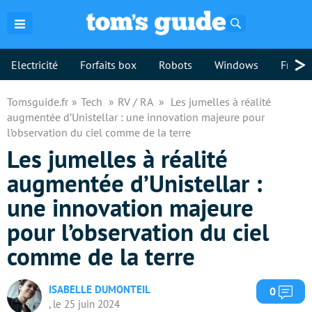
Rechercher
>
Electricité
Forfaits box
Robots
Windows
Freebo
Tomsguide.fr
Tech
RV / RA
Les jumelles à réalité
augmentée d’Unistellar : une innovation majeure pour
l’observation du ciel comme de la terre
Les jumelles à réalité
augmentée d’Unistellar :
une innovation majeure
pour l’observation du ciel
comme de la terre
ISABELLE DUMONTEIL
Com
0
, le 25 juin 2024