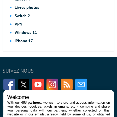
Livres photos
Switch 2
VPN
Windows 11
iPhone 17
SUIVEZ-NOUS
Facebook
Twitter
Youtube
Instagram
RSS
Newsletter
Welcome
With our 488
partners
, we wish to store and access information on
ENTREPRISE
À PROPOS
your devices (cookies, pixels in emails, etc.), combine and share
your personal data with our partners, whether collected on this
website or in our emails, already held by some of us, or obtained
Qui sommes nous
La rédaction