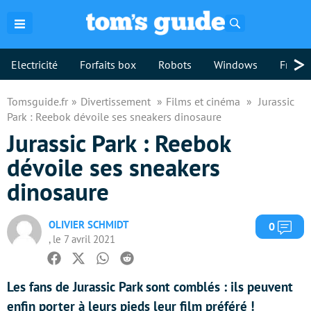
Rechercher
>
Electricité
Forfaits box
Robots
Windows
Freebo
Tomsguide.fr
Divertissement
Films et cinéma
Jurassic
Park : Reebok dévoile ses sneakers dinosaure
Jurassic Park : Reebok
dévoile ses sneakers
dinosaure
OLIVIER SCHMIDT
Com
0
, le 7 avril 2021
Facebook
Twitter
Whatsapp
Reddit
Les fans de Jurassic Park sont comblés : ils peuvent
enfin porter à leurs pieds leur film préféré !