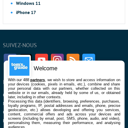
Windows 11
iPhone 17
SUIVEZ-NOUS
Facebook
Twitter
Youtube
Instagram
RSS
Newsletter
Welcome
With our 488
partners
, we wish to store and access information on
ENTREPRISE
À PROPOS
your devices (cookies, pixels in emails, etc.), combine and share
your personal data with our partners, whether collected on this
website or in our emails, already held by some of us, or obtained
Qui sommes nous
La rédaction
later, including in other contexts.
Processing this data (identifiers, browsing, preferences, purchases,
Mentions légales et CGU
Contact
loyalty programs, IP, postal addresses and emails, phone, precise
geolocation, etc.) allows developing and offering you services,
Confidentialité et Cookies
content, commercial offers and ads across your devices and
screens (including by email, post, SMS, phone, audio, and video),
Préférences cookies
personalising them, measuring their performance, and analysing
audiences.