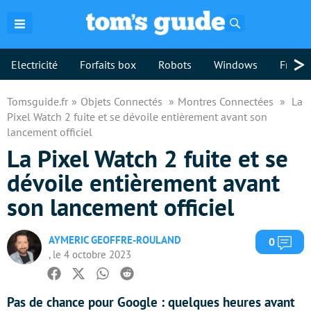
Rechercher
>
Electricité
Forfaits box
Robots
Windows
Freebo
Tomsguide.fr
Objets Connectés
Montres Connectées
La
Pixel Watch 2 fuite et se dévoile entièrement avant son
lancement officiel
La Pixel Watch 2 fuite et se
dévoile entièrement avant
son lancement officiel
AYMERIC GEOFFRE-ROULAND
Com
0
, le 4 octobre 2023
Facebook
Twitter
Whatsapp
Reddit
Pas de chance pour Google : quelques heures avant