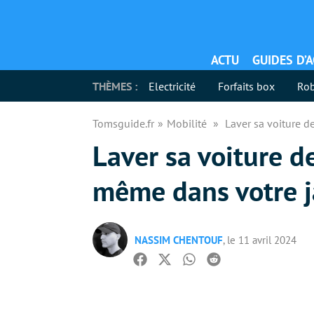
ACTU
GUIDES D’
THÈMES :
Electricité
Forfaits box
Rob
Tomsguide.fr
Mobilité
Laver sa voiture d
Laver sa voiture d
même dans votre j
NASSIM CHENTOUF
, le 11 avril 2024
Facebook
Twitter
Whatsapp
Reddit