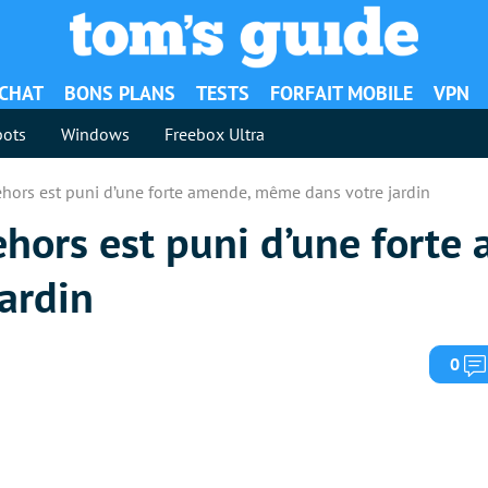
ACHAT
BONS PLANS
TESTS
FORFAIT MOBILE
VPN
ots
Windows
Freebox Ultra
ehors est puni d’une forte amende, même dans votre jardin
ehors est puni d’une forte
ardin
0