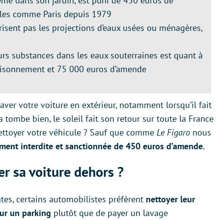
même dans son jardin, est puni de 450 euros de
illes comme Paris depuis 1979
risent pas les projections d’eaux usées ou ménagères,
urs substances dans les eaux souterraines est quant à
prisonnement et 75 000 euros d’amende
aver votre voiture en extérieur, notamment lorsqu’il fait
 tombe bien, le soleil fait son retour sur toute la France
nettoyer votre véhicule ? Sauf que comme
Le Figaro
nous
lement interdite et sanctionnée de 450 euros d’amende.
er sa voiture dehors ?
ntes, certains automobilistes préfèrent
nettoyer leur
 sur un parking
plutôt que de payer un lavage