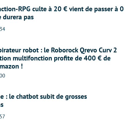
action-RPG culte à 20 € vient de passer à 0
e durera pas
:34
irateur robot : le Roborock Qrevo Curv 2
ation multifonction profite de 400 € de
Amazon !
:00
 : le chatbot subit de grosses
ns
:57