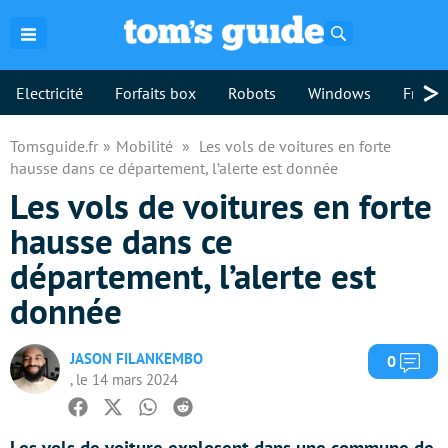
Rechercher
>
Electricité
Forfaits box
Robots
Windows
Freebo
Tomsguide.fr
Mobilité
Les vols de voitures en forte
hausse dans ce département, l’alerte est donnée
Les vols de voitures en forte
hausse dans ce
département, l’alerte est
donnée
JASON FILANKEMBO
Com
0
, le 14 mars 2024
Facebook
Twitter
Whatsapp
Reddit