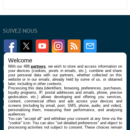
SUIVEZ-NOUS
Facebook
Twitter
Youtube
Instagram
RSS
Newsletter
Welcome
With our 488
partners
, we wish to store and access information on
ENTREPRISE
À PROPOS
your devices (cookies, pixels in emails, etc.), combine and share
your personal data with our partners, whether collected on this
website or in our emails, already held by some of us, or obtained
Qui sommes nous
La rédaction
later, including in other contexts.
Processing this data (identifiers, browsing, preferences, purchases,
Mentions légales et CGU
Contact
loyalty programs, IP, postal addresses and emails, phone, precise
geolocation, etc.) allows developing and offering you services,
Confidentialité et Cookies
content, commercial offers and ads across your devices and
screens (including by email, post, SMS, phone, audio, and video),
Préférences cookies
personalising them, measuring their performance, and analysing
audiences.
You can "accept all" and withdraw your consent at any time via the
"cookie" icon
. You can also "set detailed preferences" and object to
processing activities not subject to consent. These choices remain