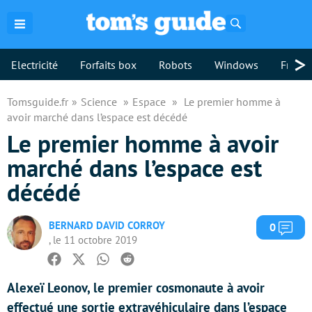
Rechercher
>
Electricité
Forfaits box
Robots
Windows
Freebo
Tomsguide.fr
Science
Espace
Le premier homme à
avoir marché dans l’espace est décédé
Le premier homme à avoir
marché dans l’espace est
décédé
BERNARD DAVID CORROY
Com
0
, le 11 octobre 2019
Facebook
Twitter
Whatsapp
Reddit
Alexeï Leonov, le premier cosmonaute à avoir
effectué une sortie extravéhiculaire dans l’espace