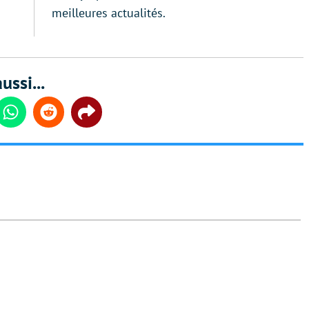
meilleures actualités.
ussi...
din
Whatsapp
Reddit
Share