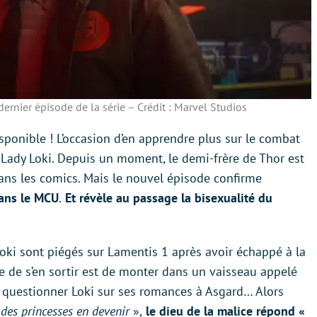
dernier épisode de la série – Crédit : Marvel Studios
isponible ! L’occasion d’en apprendre plus sur le combat
, Lady Loki. Depuis un moment, le demi-frère de Thor est
dans les comics. Mais le nouvel épisode confirme
ans le MCU
.
Et révèle au passage la bisexualité du
Loki sont piégés sur Lamentis 1 après avoir échappé à la
e de s’en sortir est de monter dans un vaisseau appelé
r questionner Loki sur ses romances à Asgard… Alors
«
des princesses en devenir
»,
le dieu de la malice répond «