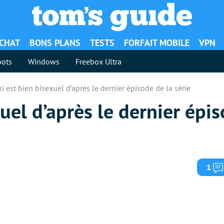
ACHAT
BONS PLANS
TESTS
FORFAIT MOBILE
VPN
ots
Windows
Freebox Ultra
i est bien bisexuel d’après le dernier épisode de la série
uel d’après le dernier épis
1