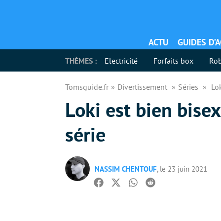
ACTU
GUIDES D’
THÈMES :
Electricité
Forfaits box
Rob
Tomsguide.fr
Divertissement
Séries
Lok
Loki est bien bisex
série
NASSIM CHENTOUF
, le 23 juin 2021
Facebook
Twitter
Whatsapp
Reddit